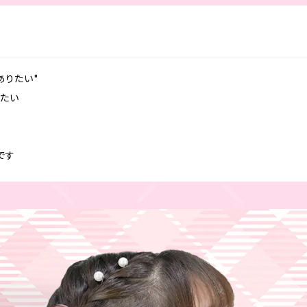
ありたい"
たい
です