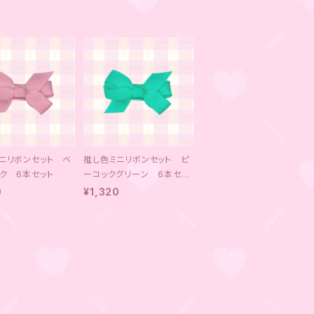
ニリボンセット ベ
推し色ミニリボンセット ピ
ク 6本セット
ーコックグリーン 6本セッ
ト
0
¥1,320