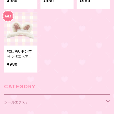
¥980
¥980
¥980
ン
推し色リボン付
きウサ耳ヘアピ
ン ホワイト
¥980
CATEGORY
シールエクステ