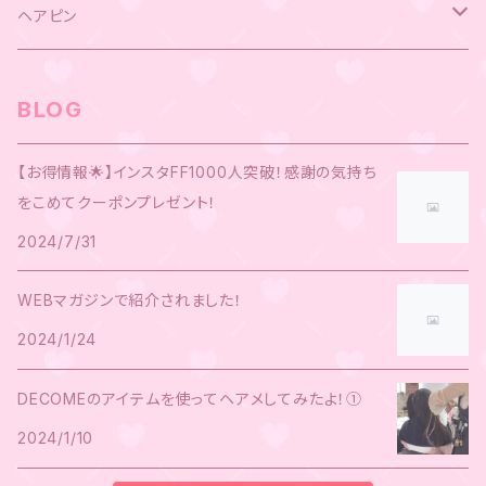
キラキラシールエクステ
ヘアピン
ウサ耳ヘアピン
BLOG
パールピン
【お得情報🌟】インスタFF1000人突破！感謝の気持ち
をこめてクーポンプレゼント！
ロングリボン
2024/7/31
ミニリボン
WEBマガジンで紹介されました！
2024/1/24
マーメイドヘアピン
DECOMEのアイテムを使ってヘアメしてみたよ！①
ハートビジューリボン
2024/1/10
レースオンリボン