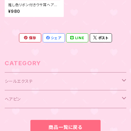
推し色リボン付きウサ耳ヘアピ
ン ピンク
¥980
保存
シェア
LINE
ポスト
CATEGORY
シールエクステ
キラキラシールエクステ
ヘアピン
ウサ耳ヘアピン
商品一覧に戻る