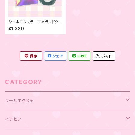
シールエクステ エメラルドグリ
ーン 4本セット
¥1,320
保存
シェア
LINE
ポスト
CATEGORY
シールエクステ
キラキラシールエクステ
ヘアピン