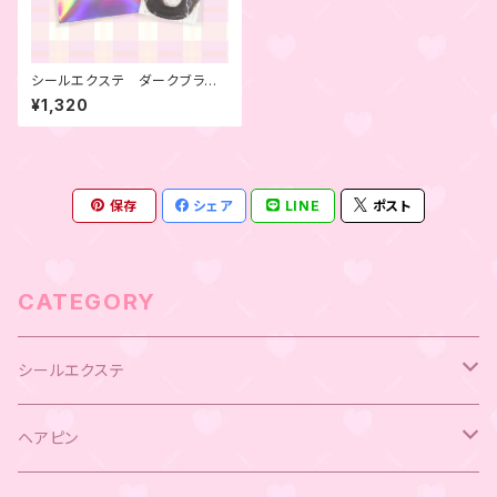
シールエクステ ダークブラウ
ン 4本セット
¥1,320
保存
シェア
LINE
ポスト
CATEGORY
シールエクステ
キラキラシールエクステ
ヘアピン