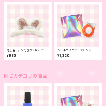
推し色リボン付きウサ耳ヘアピ
シールエクステ オレンジ 4
ン ホワイト
本セット
¥980
¥1,320
同じカテゴリの商品