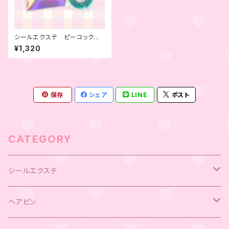
シールエクステ ピーコックグリ
ーン 4本セット
¥1,320
保存
シェア
LINE
ポスト
CATEGORY
シールエクステ
キラキラシールエクステ
ヘアピン