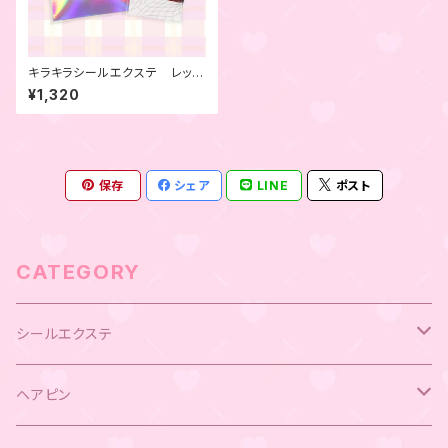
キラキラシールエクステ レッ
ド 4本セット
¥1,320
保存
シェア
LINE
ポスト
CATEGORY
シールエクステ
キラキラシールエクステ
ヘアピン