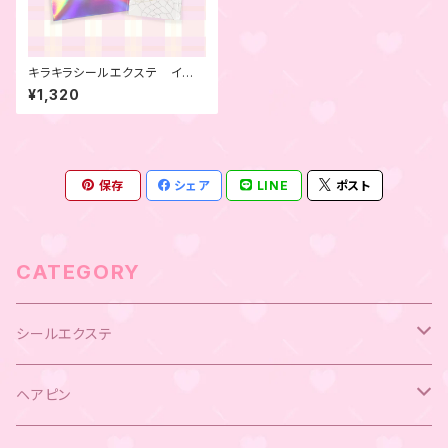
キラキラシールエクステ イエ
ロー 4本セット
¥1,320
保存
シェア
LINE
ポスト
CATEGORY
シールエクステ
キラキラシールエクステ
ヘアピン