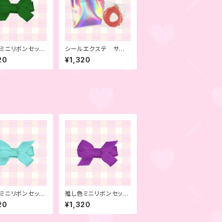
ミニリボンセッ
シールエクステ サー
リーン 6本セッ
モンピンク 4本セット
20
¥1,320
ミニリボンセッ
推し色ミニリボンセッ
イトブルー 6本
ト パープル 6本セッ
20
¥1,320
ト