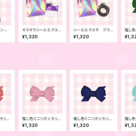
ボン
キラキラシールエクス
シールエクステ ブラウ
推し色
2本セ
テ パープル 4本セッ
ン 4本セット
ト グ
¥1,320
¥1,320
¥1,3
ト
ト
セッ
推し色ミニリボンセッ
推し色ミニリボンセッ
推し色
ク 6
ト ベビーピンク 6本
ト ミッドナイトブル
ト ラ
¥1,320
¥1,320
¥1,3
セット
ー 6本セット
セット