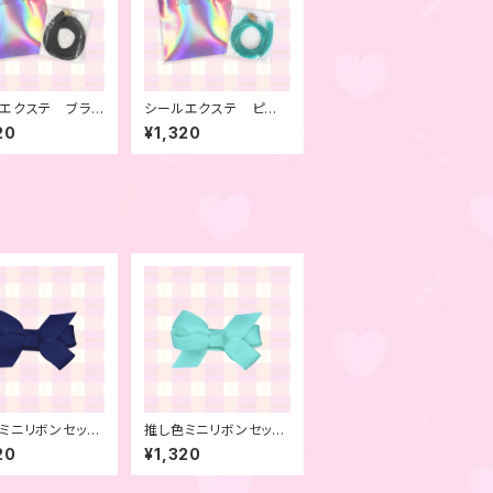
エクステ ブラッ
シールエクステ ピー
本セット
コックグリーン 4本セ
20
¥1,320
ット
ミニリボンセッ
推し色ミニリボンセッ
ッドナイトブル
ト ライトブルー 6本
20
¥1,320
本セット
セット