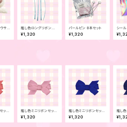
きウサ耳
推し色ロングリボン
パールピン 8本セット
シール
ブルー
パールブルー 2本セッ
ク 4
¥1,320
¥1,320
¥1,3
ト
セッ
推し色ミニリボンセッ
推し色ミニリボンセッ
推し色
ク 6
ト ベビーピンク 6本
ト ブルー 6本セット
ト ミ
¥1,320
¥1,320
¥1,3
セット
ー 6